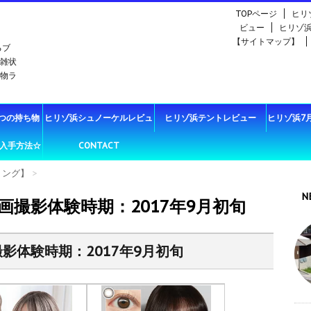
TOPページ
ヒリ
ビュー
ヒリゾ
【サイトマップ】
るブ
雑状
物ラ
つの持ち物
ヒリゾ浜シュノーケルレビュ
ヒリゾ浜テントレビュー
ヒリゾ浜7
入手方法☆
CONTACT
ー
リング】
>
N
撮影体験時期：2017年9月初旬
影体験時期：2017年9月初旬