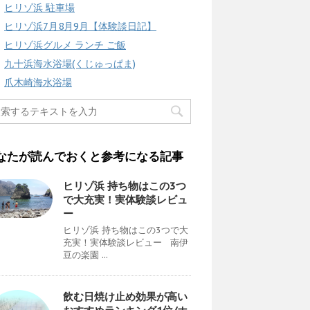
ヒリゾ浜 駐車場
ヒリゾ浜7月8月9月【体験談日記】
ヒリゾ浜グルメ ランチ ご飯
九十浜海水浴場(くじゅっぱま)
爪木崎海水浴場
なたが読んでおくと参考になる記事
ヒリゾ浜 持ち物はこの3つ
で大充実！実体験談レビュ
ー
ヒリゾ浜 持ち物はこの3つで大
充実！実体験談レビュー 南伊
豆の楽園 ...
飲む日焼け止め効果が高い