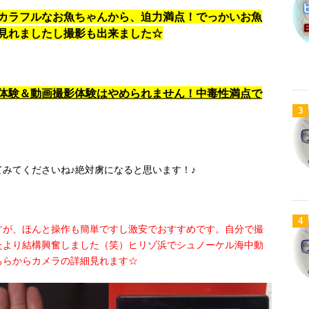
カラフルなお魚ちゃんから、迫力満点！でっかいお魚
見れましたし撮影も出来ました☆
体験＆動画撮影体験はやめられません！中毒性満点で
3
みてくださいね♪絶対虜になると思います！♪
4
すが、ほんと操作も簡単ですし激安でおすすめです。自分で撮
たより結構興奮しました（笑）ヒリゾ浜でシュノーケル海中動
ちらからカメラの詳細見れます☆