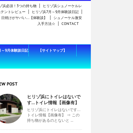
ゾ浜必須！3つの持ち物
ヒリゾ浜シュノーケルレ
浜テントレビュー
ヒリゾ浜7月～9月体験談日記
日焼けがヤバい…【体験談】
シュノーケル激安
入手方法☆
CONTACT
月～9月体験談日記
【サイトマップ】
EW POST
ヒリゾ浜にトイレはないで
す…トイレ情報【画像有】
ヒリゾ浜にトイレはないです…
トイレ情報【画像有】 ⇒ この
持ち物があるのとないと ...