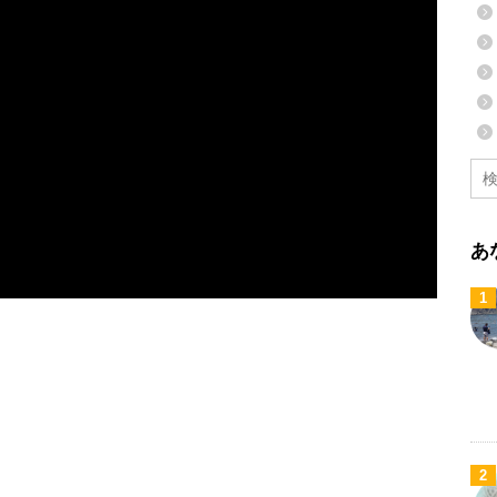
あ
1
2