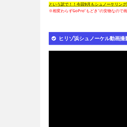
という訳で！！今回9月もシュノーケリン
※相変わらずGoPro”もどき”の安物なの
ヒリゾ浜シュノーケル動画撮影