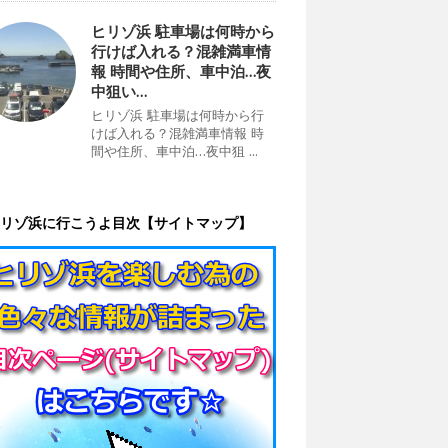
ヒリゾ浜 駐車場は何時から
行けば入れる？混雑満車情
報 時間や住所、車中泊…夜
中狙い…
ヒリゾ浜 駐車場は何時から行
けば入れる？混雑満車情報 時
間や住所、車中泊…夜中狙 ...
リゾ浜に行こうよ目次【サイトマップ】