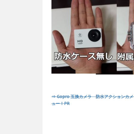
⇒ Gopro 互換カメラ 防水アクション
ュー！PR